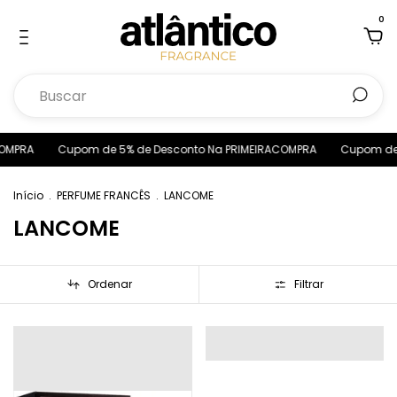
0
OMPRA
Cupom de 5% de Desconto Na PRIMEIRACOMPRA
Cupom de 
Início
.
PERFUME FRANCÊS
.
LANCOME
LANCOME
Ordenar
Filtrar