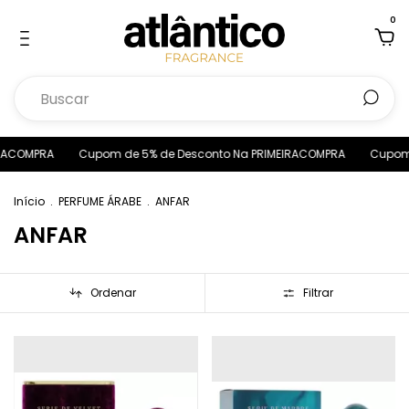
0
RACOMPRA
Cupom de 5% de Desconto Na PRIMEIRACOMPRA
Cupom d
Início
.
PERFUME ÁRABE
.
ANFAR
ANFAR
Ordenar
Filtrar