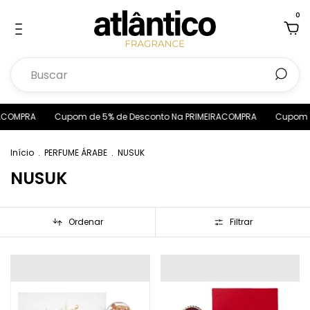
0
ACOMPRA
Cupom de 5% de Desconto Na PRIMEIRACOMPRA
Cupom de
Início
.
PERFUME ÁRABE
.
NUSUK
NUSUK
Ordenar
Filtrar