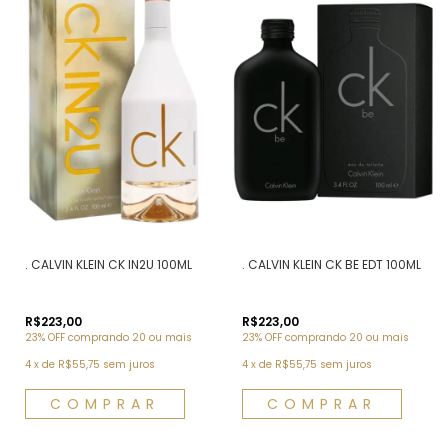
. CALVIN KLEIN CK IN2U 100ML
. CALVIN KLEIN CK BE EDT 100ML
R$223,00
R$223,00
23% OFF
comprando 20 ou mais
23% OFF
comprando 20 ou mais
4
x
de
R$55,75
sem juros
4
x
de
R$55,75
sem juros