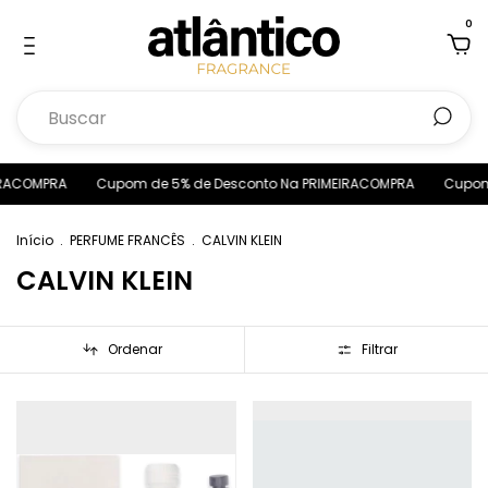
0
RACOMPRA
Cupom de 5% de Desconto Na PRIMEIRACOMPRA
Cupom 
Início
.
PERFUME FRANCÊS
.
CALVIN KLEIN
CALVIN KLEIN
Ordenar
Filtrar