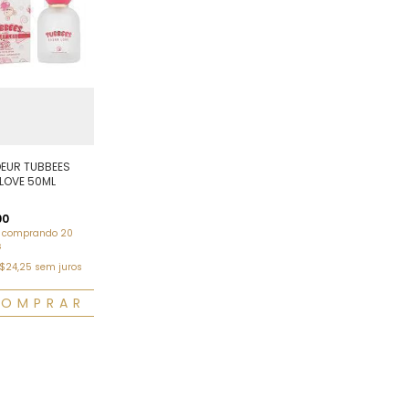
EUR TUBBEES
LOVE 50ML
00
comprando 20
s
$24,25
sem juros