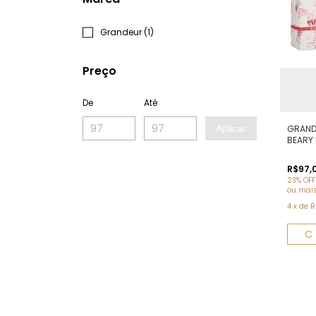
Grandeur (1)
Preço
De
Até
Aplicar
GRAND
BEARY 
R$97,
23% OFF
ou mai
4
x
de
R