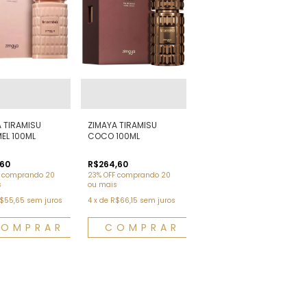
 TIRAMISU
ZIMAYA TIRAMISU
EL 100ML
COCO 100ML
,60
R$264,60
comprando 20
23% OFF
comprando 20
s
ou mais
$55,65
sem juros
4
x
de
R$66,15
sem juros