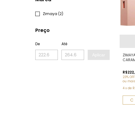
Zimaya (2)
Preço
De
Até
Aplicar
ZIMAYA
CARAM
R$222
23% OFF
ou mai
4
x
de
R