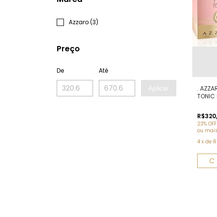
Azzaro (3)
Preço
De
Até
Aplicar
. AZZA
TONIC 
R$320
23% OFF
ou mai
4
x
de
R