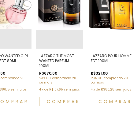
RO WANTED GIRL
. AZZARO THE MOST
. AZZARO POUR HOMME
EDT 80ML
WANTED PARFUM
EDT 100ML
100ML
,60
R$670,60
R$321,00
comprando 20
23% OFF
comprando 20
23% OFF
comprando 20
s
ou mais
ou mais
$80,15
sem juros
4
x
de
R$167,65
sem juros
4
x
de
R$80,25
sem juros