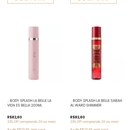
.. BODY SPLASH LA BELLE LA
.. BODY SPLASH LA BELLE SABAH
VIDA ES BELLA 200ML
AL WARD SHIMMER
R$82,60
R$82,60
23% OFF
comprando 20 ou mais
23% OFF
comprando 20 ou mais
4
x
de
R$20,65
sem juros
4
x
de
R$20,65
sem juros