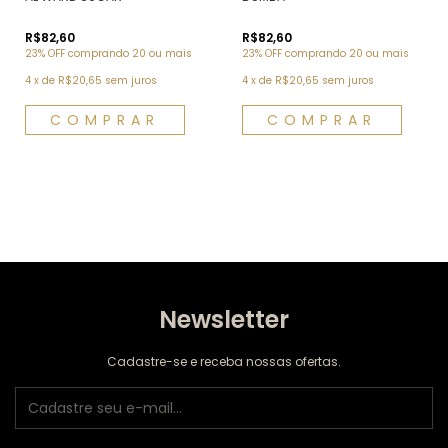
R$82,60
R$82,60
23% OFF
comprando 20 ou mais
23% OFF
comprando 20 ou mais
4
x
de
R$20,65
sem juros
4
x
de
R$20,65
sem juros
Newsletter
Cadastre-se e receba nossas ofertas.