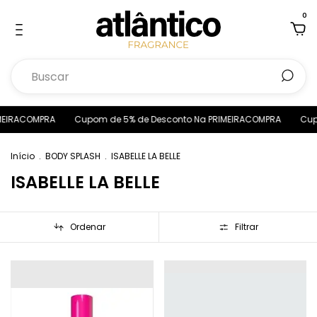
0
EIRACOMPRA
Cupom de 5% de Desconto Na PRIMEIRACOMPRA
Cupom
Início
.
BODY SPLASH
.
ISABELLE LA BELLE
ISABELLE LA BELLE
Ordenar
Filtrar